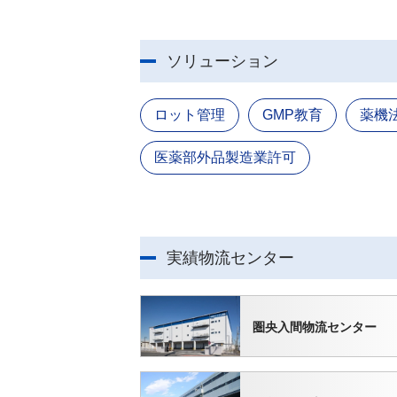
ソリューション
ロット管理
GMP教育
薬機
医薬部外品製造業許可
実績物流センター
圏央入間物流センター