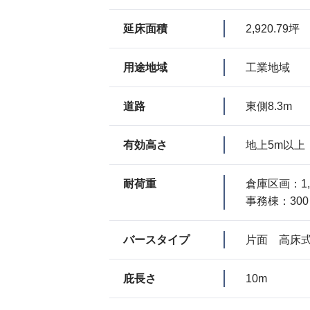
延床面積
2,920.79坪
用途地域
工業地域
道路
東側8.3m
有効高さ
地上5m以上 
耐荷重
倉庫区画：1,
事務棟：300
バースタイプ
片面 高床式
庇長さ
10m