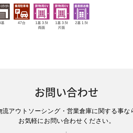
8基
47台
1基 3.5t
1基 3.5t
2基 1.5t
両面
片面
お問い合わせ
物流アウトソーシング
・
営業倉庫
に関する事な
お気軽にお問い合わせください。