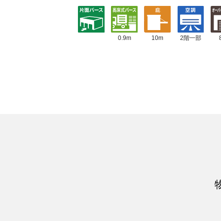
10m
0.9m
2階一部