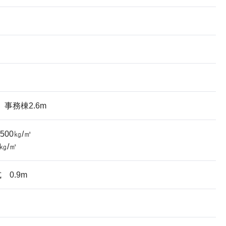
事務棟2.6m
500㎏/㎡
㎏/㎡
 0.9m