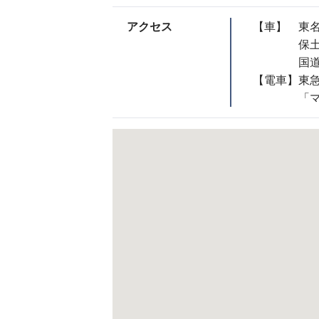
アクセス
【車】
東名
保土
国道
【電車】
東
「